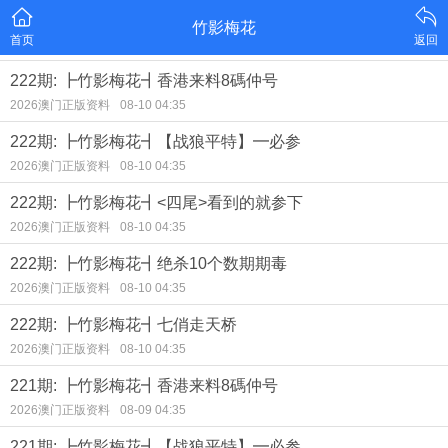
竹影梅花
首页
返回
222期: ┣竹影梅花┫香港来料8碼仲号
2026澳门正版资料
08-10 04:35
222期: ┣竹影梅花┫【战狼平特】━必参
2026澳门正版资料
08-10 04:35
222期: ┣竹影梅花┫<四尾>看到的就参下
2026澳门正版资料
08-10 04:35
222期: ┣竹影梅花┫绝杀10个数期期毒
2026澳门正版资料
08-10 04:35
222期: ┣竹影梅花┫七俏走天桥
2026澳门正版资料
08-10 04:35
221期: ┣竹影梅花┫香港来料8碼仲号
2026澳门正版资料
08-09 04:35
221期: ┣竹影梅花┫【战狼平特】━必参