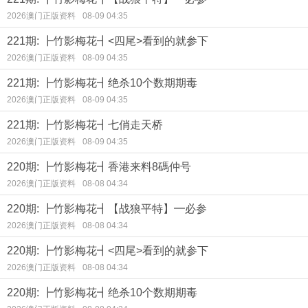
2026澳门正版资料
08-09 04:35
221期: ┣竹影梅花┫<四尾>看到的就参下
2026澳门正版资料
08-09 04:35
221期: ┣竹影梅花┫绝杀10个数期期毒
2026澳门正版资料
08-09 04:35
221期: ┣竹影梅花┫七俏走天桥
2026澳门正版资料
08-09 04:35
220期: ┣竹影梅花┫香港来料8碼仲号
2026澳门正版资料
08-08 04:34
220期: ┣竹影梅花┫【战狼平特】━必参
2026澳门正版资料
08-08 04:34
220期: ┣竹影梅花┫<四尾>看到的就参下
2026澳门正版资料
08-08 04:34
220期: ┣竹影梅花┫绝杀10个数期期毒