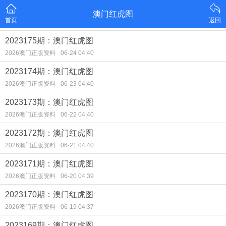
澳门红虎图
首页
返回
2023175期：澳门红虎图
2026澳门正版资料
06-24 04:40
2023174期：澳门红虎图
2026澳门正版资料
06-23 04:40
2023173期：澳门红虎图
2026澳门正版资料
06-22 04:40
2023172期：澳门红虎图
2026澳门正版资料
06-21 04:40
2023171期：澳门红虎图
2026澳门正版资料
06-20 04:39
2023170期：澳门红虎图
2026澳门正版资料
06-19 04:37
2023169期：澳门红虎图