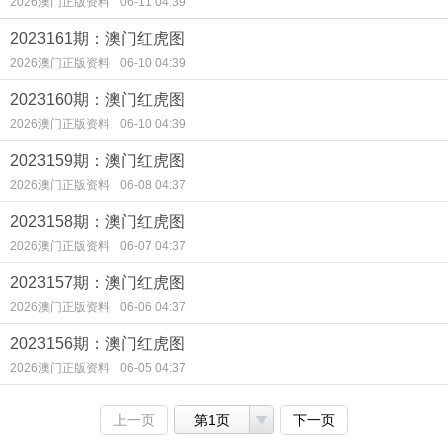
2026澳门正版资料
06-11 04:39
2023161期：澳门红虎图
2026澳门正版资料
06-10 04:39
2023160期：澳门红虎图
2026澳门正版资料
06-10 04:39
2023159期：澳门红虎图
2026澳门正版资料
06-08 04:37
2023158期：澳门红虎图
2026澳门正版资料
06-07 04:37
2023157期：澳门红虎图
2026澳门正版资料
06-06 04:37
2023156期：澳门红虎图
2026澳门正版资料
06-05 04:37
上一页
第1页
下一页