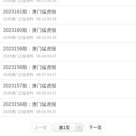
2026澳门正版资料
06-11 04:39
2023161期：澳门猛虎报
2026澳门正版资料
06-10 04:39
2023160期：澳门猛虎报
2026澳门正版资料
06-10 04:39
2023159期：澳门猛虎报
2026澳门正版资料
06-08 04:37
2023158期：澳门猛虎报
2026澳门正版资料
06-07 04:37
2023157期：澳门猛虎报
2026澳门正版资料
06-06 04:37
2023156期：澳门猛虎报
2026澳门正版资料
06-05 04:37
上一页
第1页
下一页