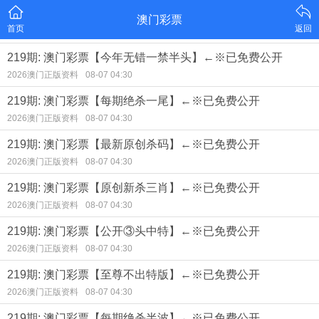
澳门彩票
首页
返回
219期: 澳门彩票【今年无错一禁半头】←※已免费公开
2026澳门正版资料
08-07 04:30
219期: 澳门彩票【每期绝杀一尾】←※已免费公开
2026澳门正版资料
08-07 04:30
219期: 澳门彩票【最新原创杀码】←※已免费公开
2026澳门正版资料
08-07 04:30
219期: 澳门彩票【原创新杀三肖】←※已免费公开
2026澳门正版资料
08-07 04:30
219期: 澳门彩票【公开③头中特】←※已免费公开
2026澳门正版资料
08-07 04:30
219期: 澳门彩票【至尊不出特版】←※已免费公开
2026澳门正版资料
08-07 04:30
219期: 澳门彩票【每期绝杀半波】←※已免费公开