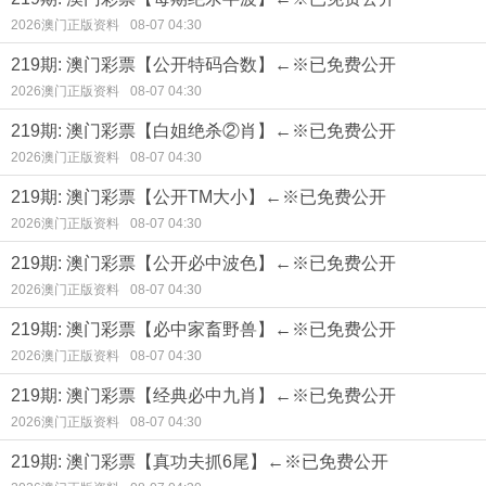
2026澳门正版资料
08-07 04:30
219期: 澳门彩票【公开特码合数】←※已免费公开
2026澳门正版资料
08-07 04:30
219期: 澳门彩票【白姐绝杀②肖】←※已免费公开
2026澳门正版资料
08-07 04:30
219期: 澳门彩票【公开TM大小】←※已免费公开
2026澳门正版资料
08-07 04:30
219期: 澳门彩票【公开必中波色】←※已免费公开
2026澳门正版资料
08-07 04:30
219期: 澳门彩票【必中家畜野兽】←※已免费公开
2026澳门正版资料
08-07 04:30
219期: 澳门彩票【经典必中九肖】←※已免费公开
2026澳门正版资料
08-07 04:30
219期: 澳门彩票【真功夫抓6尾】←※已免费公开