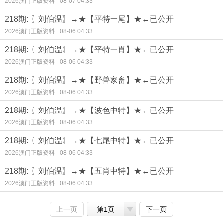
2026澳门正版资料
08-07 04:33
218期: 〖刘伯温〗→★【平特一尾】★←已公开
2026澳门正版资料
08-06 04:33
218期: 〖刘伯温〗→★【平特一肖】★←已公开
2026澳门正版资料
08-06 04:33
218期: 〖刘伯温〗→★【野兽家畜】★←已公开
2026澳门正版资料
08-06 04:33
218期: 〖刘伯温〗→★【波色中特】★←已公开
2026澳门正版资料
08-06 04:33
218期: 〖刘伯温〗→★【七尾中特】★←已公开
2026澳门正版资料
08-06 04:33
218期: 〖刘伯温〗→★【五肖中特】★←已公开
2026澳门正版资料
08-06 04:33
上一页
第1页
下一页