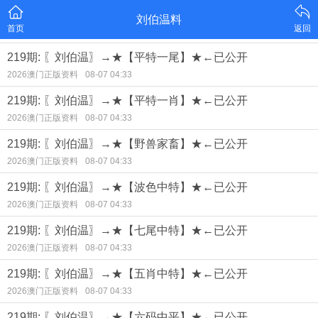
刘伯温料
首页
返回
219期: 〖刘伯温〗→★【平特一尾】★←已公开
2026澳门正版资料
08-07 04:33
219期: 〖刘伯温〗→★【平特一肖】★←已公开
2026澳门正版资料
08-07 04:33
219期: 〖刘伯温〗→★【野兽家畜】★←已公开
2026澳门正版资料
08-07 04:33
219期: 〖刘伯温〗→★【波色中特】★←已公开
2026澳门正版资料
08-07 04:33
219期: 〖刘伯温〗→★【七尾中特】★←已公开
2026澳门正版资料
08-07 04:33
219期: 〖刘伯温〗→★【五肖中特】★←已公开
2026澳门正版资料
08-07 04:33
219期: 〖刘伯温〗→★【六码中平】★←已公开