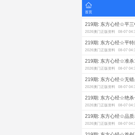
首页
219期: 东方心经☆平
2026澳门正版资料
08-07 04:
219期: 东方心经☆平
2026澳门正版资料
08-07 04:
219期: 东方心经☆准
2026澳门正版资料
08-07 04:
219期: 东方心经☆无
2026澳门正版资料
08-07 04:
219期: 东方心经☆绝
2026澳门正版资料
08-07 04:
219期: 东方心经☆品
2026澳门正版资料
08-07 04:
219期: 东方心经☆首