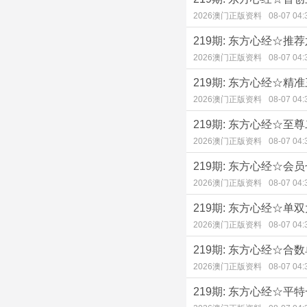
2026澳门正版资料
08-07 04:
219期: 东方心经☆推
2026澳门正版资料
08-07 04:
219期: 东方心经☆精
2026澳门正版资料
08-07 04:
219期: 东方心经☆至
2026澳门正版资料
08-07 04:
219期: 东方心经☆会
2026澳门正版资料
08-07 04:
219期: 东方心经☆单
2026澳门正版资料
08-07 04:
219期: 东方心经☆合
2026澳门正版资料
08-07 04:
219期: 东方心经☆平