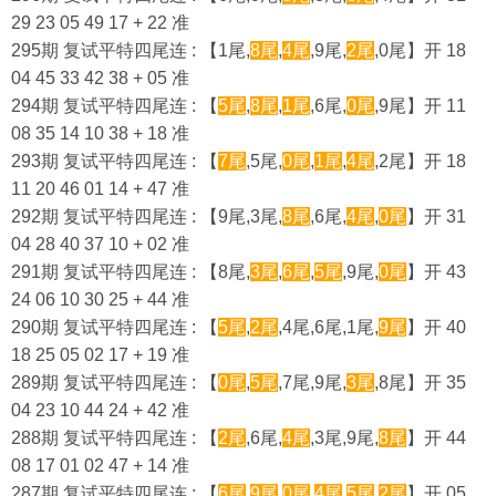
29 23 05 49 17 + 22 准
295期 复试平特四尾连 : 【1尾,
8尾
,
4尾
,9尾,
2尾
,0尾】开 18
04 45 33 42 38 + 05 准
294期 复试平特四尾连 : 【
5尾
,
8尾
,
1尾
,6尾,
0尾
,9尾】开 11
08 35 14 10 38 + 18 准
293期 复试平特四尾连 : 【
7尾
,5尾,
0尾
,
1尾
,
4尾
,2尾】开 18
11 20 46 01 14 + 47 准
292期 复试平特四尾连 : 【9尾,3尾,
8尾
,6尾,
4尾
,
0尾
】开 31
04 28 40 37 10 + 02 准
291期 复试平特四尾连 : 【8尾,
3尾
,
6尾
,
5尾
,9尾,
0尾
】开 43
24 06 10 30 25 + 44 准
290期 复试平特四尾连 : 【
5尾
,
2尾
,4尾,6尾,1尾,
9尾
】开 40
18 25 05 02 17 + 19 准
289期 复试平特四尾连 : 【
0尾
,
5尾
,7尾,9尾,
3尾
,8尾】开 35
04 23 10 44 24 + 42 准
288期 复试平特四尾连 : 【
2尾
,6尾,
4尾
,3尾,9尾,
8尾
】开 44
08 17 01 02 47 + 14 准
287期 复试平特四尾连 : 【
6尾
,
9尾
,
0尾
,
4尾
,
5尾
,
2尾
】开 05