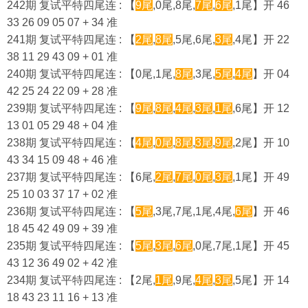
242期 复试平特四尾连 : 【
9尾
,0尾,8尾,
7尾
,
6尾
,1尾】开 46
33 26 09 05 07 + 34 准
241期 复试平特四尾连 : 【
2尾
,
8尾
,5尾,6尾,
3尾
,4尾】开 22
38 11 29 43 09 + 01 准
240期 复试平特四尾连 : 【0尾,1尾,
8尾
,3尾,
5尾
,
4尾
】开 04
42 25 24 22 09 + 28 准
239期 复试平特四尾连 : 【
9尾
,
8尾
,
4尾
,
3尾
,
1尾
,6尾】开 12
13 01 05 29 48 + 04 准
238期 复试平特四尾连 : 【
4尾
,
0尾
,
8尾
,
3尾
,
9尾
,2尾】开 10
43 34 15 09 48 + 46 准
237期 复试平特四尾连 : 【6尾,
2尾
,
7尾
,
0尾
,
3尾
,1尾】开 49
25 10 03 37 17 + 02 准
236期 复试平特四尾连 : 【
5尾
,3尾,7尾,1尾,4尾,
6尾
】开 46
18 45 42 49 09 + 39 准
235期 复试平特四尾连 : 【
5尾
,
3尾
,
6尾
,0尾,7尾,1尾】开 45
43 12 36 49 02 + 42 准
234期 复试平特四尾连 : 【2尾,
1尾
,9尾,
4尾
,
3尾
,5尾】开 14
18 43 23 11 16 + 13 准