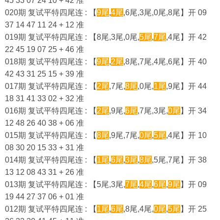
45 33 07 24 10 + 42 准
020期 复试平特四尾连 : 【
9尾
,
4尾
,6尾,3尾,0尾,8尾】开 09
37 14 47 11 24 + 12 准
019期 复试平特四尾连 : 【8尾,3尾,0尾,
5尾
,
7尾
,4尾】开 42
22 45 19 07 25 + 46 准
018期 复试平特四尾连 : 【
9尾
,
2尾
,8尾,7尾,4尾,6尾】开 40
42 43 31 25 15 + 39 准
017期 复试平特四尾连 : 【
2尾
,7尾,
8尾
,0尾,
1尾
,9尾】开 44
18 31 41 33 02 + 32 准
016期 复试平特四尾连 : 【
2尾
,9尾,
6尾
,7尾,3尾,
0尾
】开 34
12 48 26 40 38 + 06 准
015期 复试平特四尾连 : 【
8尾
,9尾,7尾,
0尾
,
5尾
,4尾】开 10
08 30 20 15 33 + 31 准
014期 复试平特四尾连 : 【
1尾
,
6尾
,
3尾
,
8尾
,5尾,7尾】开 38
13 12 08 43 31 + 26 准
013期 复试平特四尾连 : 【5尾,3尾,
7尾
,
4尾
,
6尾
,
9尾
】开 09
19 44 27 37 06 + 01 准
012期 复试平特四尾连 : 【
1尾
,
6尾
,8尾,4尾,
0尾
,
5尾
】开 25