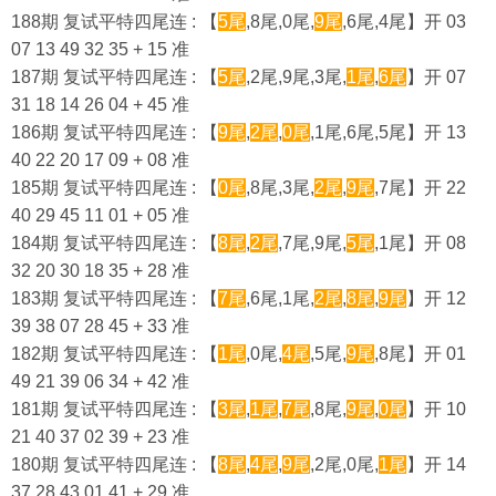
188期 复试平特四尾连 : 【
5尾
,8尾,0尾,
9尾
,6尾,4尾】开 03
07 13 49 32 35 + 15 准
187期 复试平特四尾连 : 【
5尾
,2尾,9尾,3尾,
1尾
,
6尾
】开 07
31 18 14 26 04 + 45 准
186期 复试平特四尾连 : 【
9尾
,
2尾
,
0尾
,1尾,6尾,5尾】开 13
40 22 20 17 09 + 08 准
185期 复试平特四尾连 : 【
0尾
,8尾,3尾,
2尾
,
9尾
,7尾】开 22
40 29 45 11 01 + 05 准
184期 复试平特四尾连 : 【
8尾
,
2尾
,7尾,9尾,
5尾
,1尾】开 08
32 20 30 18 35 + 28 准
183期 复试平特四尾连 : 【
7尾
,6尾,1尾,
2尾
,
8尾
,
9尾
】开 12
39 38 07 28 45 + 33 准
182期 复试平特四尾连 : 【
1尾
,0尾,
4尾
,5尾,
9尾
,8尾】开 01
49 21 39 06 34 + 42 准
181期 复试平特四尾连 : 【
3尾
,
1尾
,
7尾
,8尾,
9尾
,
0尾
】开 10
21 40 37 02 39 + 23 准
180期 复试平特四尾连 : 【
8尾
,
4尾
,
9尾
,2尾,0尾,
1尾
】开 14
37 28 43 01 41 + 29 准