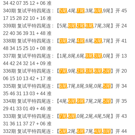
34 42 07 35 12 + 06 准
340期 复试平特四尾连 : 【
5尾
,4尾,
7尾
,3尾,
6尾
,9尾】开 45
17 15 28 22 10 + 16 准
339期 复试平特四尾连 : 【5尾,
8尾
,
2尾
,
6尾
,7尾,3尾】开 24
22 40 36 39 31 + 48 准
338期 复试平特四尾连 : 【
0尾
,2尾,
4尾
,6尾,
5尾
,7尾】开 41
48 34 15 25 10 + 08 准
337期 复试平特四尾连 : 【1尾,8尾,6尾,
9尾
,
3尾
,0尾】开 13
44 42 24 32 14 + 09 准
336期 复试平特四尾连 : 【
7尾
,9尾,
2尾
,
0尾
,
6尾
,
5尾
】开 20
06 15 10 13 42 + 17 准
335期 复试平特四尾连 : 【
6尾
,7尾,8尾,9尾,0尾,
5尾
】开 34
35 46 31 13 03 + 44 准
334期 复试平特四尾连 : 【4尾,
6尾
,
9尾
,7尾,2尾,
5尾
】开 35
29 41 33 01 49 + 46 准
333期 复试平特四尾连 : 【
7尾
,
6尾
,0尾,2尾,4尾,5尾】开 43
31 36 11 37 27 + 06 准
332期 复试平特四尾连 : 【
5尾
,2尾,
6尾
,7尾,
4尾
,
8尾
】开 44