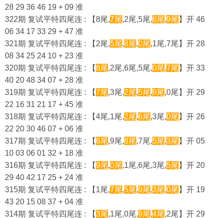
28 29 36 46 19 + 09 准
322期 复试平特四尾连 : 【8尾,
7尾
,2尾,5尾,
6尾
,
9尾
】开 46
06 34 17 33 29 + 47 准
321期 复试平特四尾连 : 【2尾,
5尾
,
8尾
,
0尾
,1尾,7尾】开 28
08 34 25 24 10 + 23 准
320期 复试平特四尾连 : 【
8尾
,2尾,6尾,5尾,
0尾
,
7尾
】开 33
40 20 48 34 07 + 28 准
319期 复试平特四尾连 : 【
7尾
,3尾,
2尾
,
5尾
,
9尾
,0尾】开 29
22 16 31 21 17 + 45 准
318期 复试平特四尾连 : 【4尾,1尾,
2尾
,
6尾
,3尾,
0尾
】开 26
22 20 30 46 07 + 06 准
317期 复试平特四尾连 : 【
6尾
,9尾,
8尾
,7尾,
5尾
,
3尾
】开 05
10 03 06 01 32 + 18 准
316期 复试平特四尾连 : 【
9尾
,
0尾
,1尾,6尾,3尾,
5尾
】开 20
29 40 42 17 25 + 24 准
315期 复试平特四尾连 : 【1尾,
7尾
,
5尾
,
9尾
,
3尾
,
0尾
】开 19
43 20 15 08 37 + 04 准
314期 复试平特四尾连 : 【
3尾
,1尾,0尾,
9尾
,
4尾
,2尾】开 29