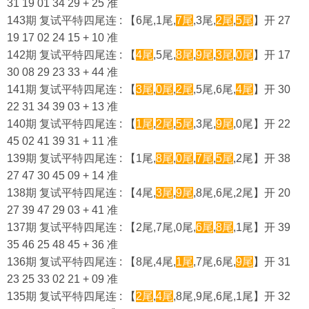
31 19 01 34 29 + 25 准
143期 复试平特四尾连 : 【6尾,1尾,
7尾
,3尾,
2尾
,
5尾
】开 27
19 17 02 24 15 + 10 准
142期 复试平特四尾连 : 【
4尾
,5尾,
8尾
,
9尾
,
3尾
,
0尾
】开 17
30 08 29 23 33 + 44 准
141期 复试平特四尾连 : 【
3尾
,
0尾
,
2尾
,5尾,6尾,
4尾
】开 30
22 31 34 39 03 + 13 准
140期 复试平特四尾连 : 【
1尾
,
2尾
,
5尾
,3尾,
9尾
,0尾】开 22
45 02 41 39 31 + 11 准
139期 复试平特四尾连 : 【1尾,
8尾
,
0尾
,
7尾
,
5尾
,2尾】开 38
27 47 30 45 09 + 14 准
138期 复试平特四尾连 : 【4尾,
3尾
,
9尾
,8尾,6尾,2尾】开 20
27 39 47 29 03 + 41 准
137期 复试平特四尾连 : 【2尾,7尾,0尾,
6尾
,
8尾
,1尾】开 39
35 46 25 48 45 + 36 准
136期 复试平特四尾连 : 【8尾,4尾,
1尾
,7尾,6尾,
9尾
】开 31
23 25 33 02 21 + 09 准
135期 复试平特四尾连 : 【
2尾
,
4尾
,8尾,9尾,6尾,1尾】开 32