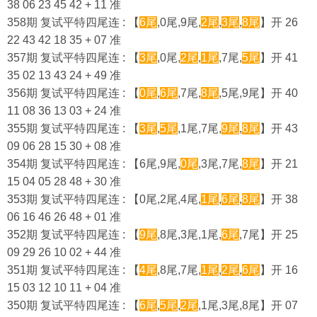
38 06 23 45 42 + 11 准
358期 复试平特四尾连 : 【
6尾
,0尾,9尾,
2尾
,
3尾
,
8尾
】开 26
22 43 42 18 35 + 07 准
357期 复试平特四尾连 : 【
3尾
,0尾,
2尾
,
1尾
,7尾,
5尾
】开 41
35 02 13 43 24 + 49 准
356期 复试平特四尾连 : 【
0尾
,
6尾
,7尾,
8尾
,5尾,9尾】开 40
11 08 36 13 03 + 24 准
355期 复试平特四尾连 : 【
3尾
,
5尾
,1尾,7尾,
9尾
,
8尾
】开 43
09 06 28 15 30 + 08 准
354期 复试平特四尾连 : 【6尾,9尾,
0尾
,3尾,7尾,
8尾
】开 21
15 04 05 28 48 + 30 准
353期 复试平特四尾连 : 【0尾,2尾,4尾,
1尾
,
6尾
,
8尾
】开 38
06 16 46 26 48 + 01 准
352期 复试平特四尾连 : 【
9尾
,8尾,3尾,1尾,
6尾
,7尾】开 25
09 29 26 10 02 + 44 准
351期 复试平特四尾连 : 【
4尾
,8尾,7尾,
1尾
,
2尾
,
6尾
】开 16
15 03 12 10 11 + 04 准
350期 复试平特四尾连 : 【
6尾
,
5尾
,
2尾
,1尾,3尾,8尾】开 07