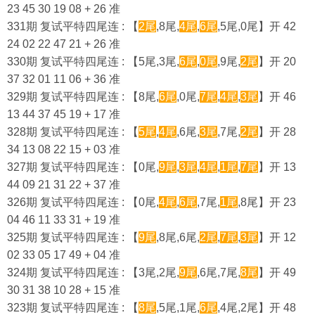
23 45 30 19 08 + 26 准
331期 复试平特四尾连 : 【
2尾
,8尾,
4尾
,
6尾
,5尾,0尾】开 42
24 02 22 47 21 + 26 准
330期 复试平特四尾连 : 【5尾,3尾,
6尾
,
0尾
,9尾,
2尾
】开 20
37 32 01 11 06 + 36 准
329期 复试平特四尾连 : 【8尾,
6尾
,0尾,
7尾
,
4尾
,
3尾
】开 46
13 44 37 45 19 + 17 准
328期 复试平特四尾连 : 【
5尾
,
4尾
,6尾,
3尾
,7尾,
2尾
】开 28
34 13 08 22 15 + 03 准
327期 复试平特四尾连 : 【0尾,
9尾
,
3尾
,
4尾
,
1尾
,
7尾
】开 13
44 09 21 31 22 + 37 准
326期 复试平特四尾连 : 【0尾,
4尾
,
6尾
,7尾,
1尾
,8尾】开 23
04 46 11 33 31 + 19 准
325期 复试平特四尾连 : 【
9尾
,8尾,6尾,
2尾
,
7尾
,
3尾
】开 12
02 33 05 17 49 + 04 准
324期 复试平特四尾连 : 【3尾,2尾,
9尾
,6尾,7尾,
8尾
】开 49
30 31 38 10 28 + 15 准
323期 复试平特四尾连 : 【
8尾
,5尾,1尾,
6尾
,4尾,2尾】开 48