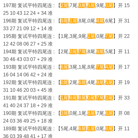
197期 复试平特四尾连 : 【
2尾
,7尾,
3尾
,
5尾
,9尾,
0尾
】开 15
25 10 43 12 24 + 34 准
196期 复试平特四尾连 : 【
9尾
,
1尾
,8尾,0尾,
4尾
,6尾】开 31
33 27 21 09 12 + 14 准
195期 复试平特四尾连 : 【1尾,3尾,9尾,
2尾
,0尾,
7尾
】开 22
12 42 08 06 27 + 25 准
194期 复试平特四尾连 : 【2尾,
0尾
,
7尾
,8尾,
9尾
,5尾】开 11
30 46 43 03 07 + 29 准
193期 复试平特四尾连 : 【
6尾
,3尾,1尾,8尾,
7尾
,
4尾
】开 17
16 04 14 06 42 + 24 准
192期 复试平特四尾连 : 【
0尾
,2尾,
6尾
,4尾,
9尾
,
5尾
】开 19
31 10 46 20 03 + 45 准
191期 复试平特四尾连 : 【
1尾
,
9尾
,
8尾
,
0尾
,
7尾
,
3尾
】开 33
41 40 24 37 18 + 29 准
190期 复试平特四尾连 : 【
3尾
,0尾,1尾,
8尾
,7尾,
6尾
】开 08
24 03 36 49 25 + 18 准
189期 复试平特四尾连 : 【5尾,4尾,
6尾
,
1尾
,0尾,
8尾
】开 11
36 03 39 48 41 + 17 准